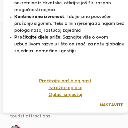
nekretnine iz Hrvatske, otkrijte još širi raspon
mogućnosti najma.
1
1
Kontinuirana izvrsnost:
I dalje smo posvećeni
Ocjena i reference
Ponude
pružanju sigurnih, fleksibilnih rješenja za najam bez
pologa našoj rastućoj zajednici.
Pročitajte cijelu priču:
Saznajte više o ovom
Ocjena
uzbudljivom razvoju i što on znači za našu globalnu
zajednicu domaćina i gostiju.
2 Bedroom apartment with
Balcony
Pročitajte naš blog post
Ocijenjeno:
27.02.2020
Duljina boravka:
2
Istražite oglase
mjeseca
Oglasi smještaj
Great host! Highly recommend Yardena and her
NASTAVITE
appartment that is situated very near to many
tourist attractions.