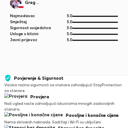
Greg ..
od
Najmodavac
5.0
5
od
Smještaj
5.0
5
od
Sigurnost susjedstva
5.0
5
od
Usluge u blizini
5.0
5
od
Javni prijevoz
5.0
5
Povjerenje & Sigurnost
Visoka razina sigurnosti za stanare zahvaljujući StayProtection
za stanare.
Provjera
Naš ugled raste zahvaljujući iskustvima mnogih zadovoljnih
stanara.
Povoljne i konačne cijene
Nema skrivenih naknada. Sadržaji i Wi-Fi su uključeni.