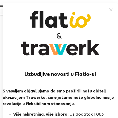
Prijavi se
Uzbudljive novosti u Flatio-u!
Yardena S.
Iskusan domaćin
S veseljem objavljujemo da smo proširili našu obitelj
akvizicijom Trawerka, čime jačamo našu globalnu misiju
Lisabon
revolucije u fleksibilnom stanovanju.
PRIKAŽI ŽIVOTOPIS
Više nekretnina, više izbora:
Uz dodatak 1.063