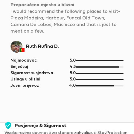
Preporučena mjesta u blizini
I would recommend the following places to visit-
Plaza Madeira, Harbour, Funcal Old Town,
Camara De Lobos, Machicco and that is just to
mention a few.
Ruth Rufina D.
od
Najmodavac
5.0
5
od
Smještaj
4.5
5
od
Sigurnost susjedstva
5.0
5
od
Usluge u blizini
5.0
5
od
Javni prijevoz
4.0
5
Povjerenje & Sigurnost
Visoka razina sigurnosti za stanare zahvaljujući StayProtection