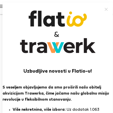
Prijavi se
95%
Uzbudljive novosti u Flatio-u!
Maria Pia Ribeiro Veiga Franca F.
S veseljem objavljujemo da smo proširili našu obitelj
Iskusan domaćin
akvizicijom Trawerka, čime jačamo našu globalnu misiju
revolucije u fleksibilnom stanovanju.
Funchal
Više nekretnina, više izbora:
Uz dodatak 1.063