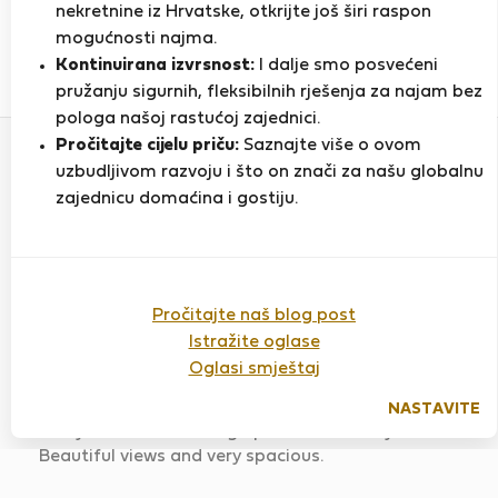
PRIKAŽI ŽIVOTOPIS
nekretnine iz Hrvatske, otkrijte još širi raspon
mogućnosti najma.
Kontinuirana izvrsnost:
I dalje smo posvećeni
1
1
pružanju sigurnih, fleksibilnih rješenja za najam bez
Ocjena i reference
Ponude
pologa našoj rastućoj zajednici.
Pročitajte cijelu priču:
Saznajte više o ovom
uzbudljivom razvoju i što on znači za našu globalnu
Ocjena
zajednicu domaćina i gostiju.
Pročitajte naš blog post
Top Floor APT Downtown-
CAMBRIDGE (AC)
Istražite oglase
Ocijenjeno:
Oglasi smještaj
16.06.2025
Duljina boravka:
12
mjeseci
NASTAVITE
I stayed in this amazing apartment for a year.
Beautiful views and very spacious.