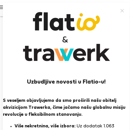
Prijavi se
98%
Uzbudljive novosti u Flatio-u!
Miry M.
S veseljem objavljujemo da smo proširili našu obitelj
Iskusan domaćin
akvizicijom Trawerka, čime jačamo našu globalnu misiju
revolucije u fleksibilnom stanovanju.
Lanjarón
Više nekretnina, više izbora:
Uz dodatak 1.063