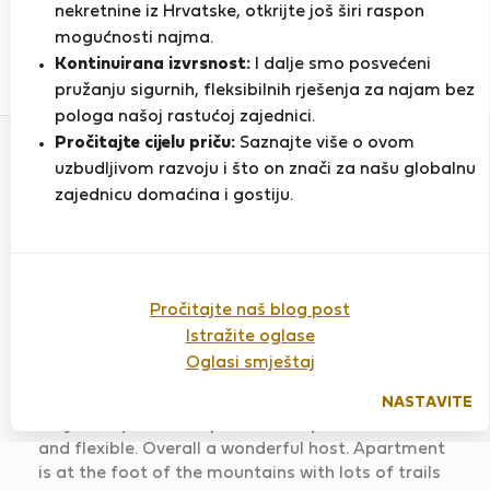
PRIKAŽI ŽIVOTOPIS
nekretnine iz Hrvatske, otkrijte još širi raspon
mogućnosti najma.
Kontinuirana izvrsnost:
I dalje smo posvećeni
3
1
pružanju sigurnih, fleksibilnih rješenja za najam bez
Ocjena i reference
Ponude
pologa našoj rastućoj zajednici.
Pročitajte cijelu priču:
Saznajte više o ovom
uzbudljivom razvoju i što on znači za našu globalnu
Ocjena
zajednicu domaćina i gostiju.
Pročitajte naš blog post
Sierra Nevada's Digital Haven and
Workspace
Istražite oglase
Ocijenjeno:
Oglasi smještaj
19.01.2025
Duljina boravka:
16
dana
NASTAVITE
Miry was quick to respond to all questions I had
and flexible. Overall a wonderful host. Apartment
is at the foot of the mountains with lots of trails