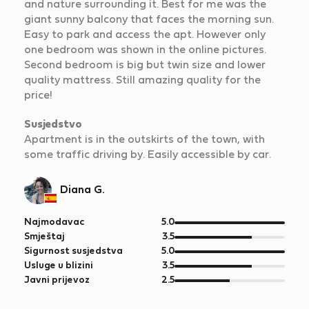
and nature surrounding it. Best for me was the
giant sunny balcony that faces the morning sun.
Easy to park and access the apt. However only
one bedroom was shown in the online pictures.
Second bedroom is big but twin size and lower
quality mattress. Still amazing quality for the
price!
Susjedstvo
Apartment is in the outskirts of the town, with
some traffic driving by. Easily accessible by car.
Diana G.
od
Najmodavac
5.0
5
od
Smještaj
3.5
5
od
Sigurnost susjedstva
5.0
5
od
Usluge u blizini
3.5
5
od
Javni prijevoz
2.5
5