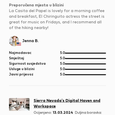
Preporučena mjesta u blizini
La Casita del Papel is lovely for a morning coffee
and breakfast, El Chiringuito actress the street is
great for music on Fridays, and I recommend all
of the hiking nearby!
Jenna B.
od
Najmodavac
5.0
5
od
Smještaj
5.0
5
od
Sigurnost susjedstva
5.0
5
od
Usluge u blizini
5.0
5
od
Javni prijevoz
5.0
5
Sierra Nevada's Digital Haven and
Workspace
Ocijenjeno:
13.03.2024
Duljina boravka: