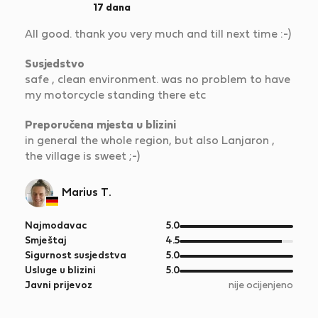
17 dana
All good. thank you very much and till next time :-)
Susjedstvo
safe , clean environment. was no problem to have
my motorcycle standing there etc
Preporučena mjesta u blizini
in general the whole region, but also Lanjaron ,
the village is sweet ;-)
Marius T.
od
Najmodavac
5.0
5
od
Smještaj
4.5
5
od
Sigurnost susjedstva
5.0
5
od
Usluge u blizini
5.0
5
Javni prijevoz
nije ocijenjeno