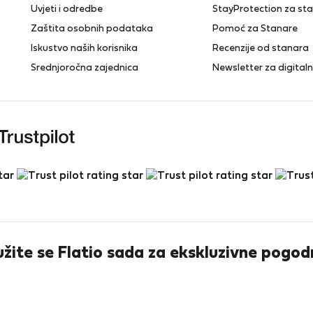
Uvjeti i odredbe
StayProtection za st
Zaštita osobnih podataka
Pomoć za Stanare
Iskustvo naših korisnika
Recenzije od stanara
Srednjoročna zajednica
Newsletter za digita
užite se Flatio sada za ekskluzivne pogod