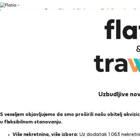
Pronađite smještaj
Oglašavanje vaše 
Cr
Palm
Uzbudljive nov
Ocj
S veseljem objavljujemo da smo proširili našu obitelj akviz
u fleksibilnom stanovanju.
Ocjen
Više nekretnina, više izbora:
Uz dodatak 1.063 nekretnin
O meni