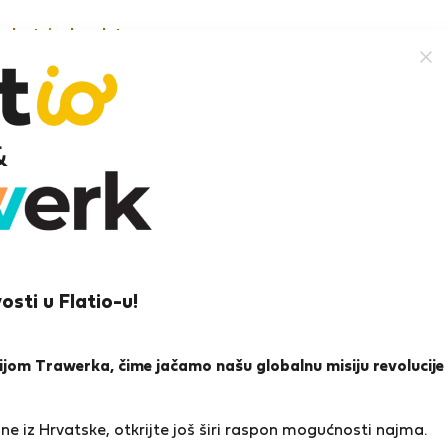
nekretnine besplatno
istina M.
a
osti u Flatio-u!
ena i reference
Ponude
0
1
icijom Trawerka, čime jačamo našu globalnu misiju revolucije
a
e iz Hrvatske, otkrijte još širi raspon mogućnosti najma.