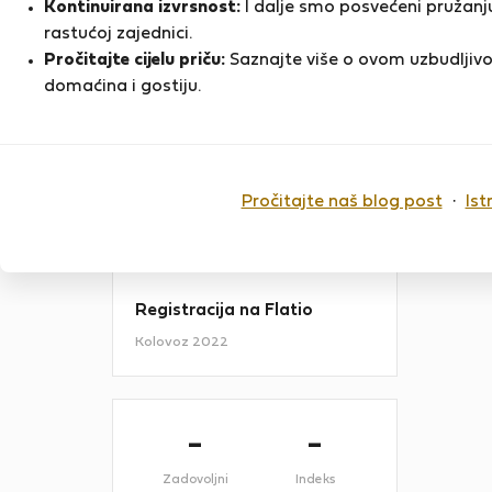
Kontinuirana izvrsnost:
I dalje smo posvećeni pružanju
me encanta poder alquilar la
rastućoj zajednici.
vivienda a personas responsables y
Pročitajte cijelu priču:
Saznajte više o ovom uzbudljivo
con ganas de aportar nuevas
D
experiencias, todo el mundo que ha
domaćina i gostiju.
estado en mi casa, están muy…
PRIKAŽI VIŠE
Pročitajte naš blog post
·
Ist
Zadnji put online
10 mjeseci
Registracija na Flatio
Kolovoz 2022
-
-
Zadovoljni
Indeks