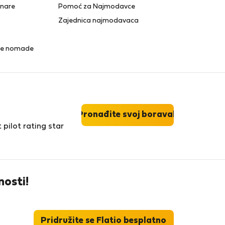
anare
Pomoć za Najmodavce
Zajednica najmodavaca
lne nomade
Pronađite svoj boravak
nosti!
Pridružite se Flatio besplatno