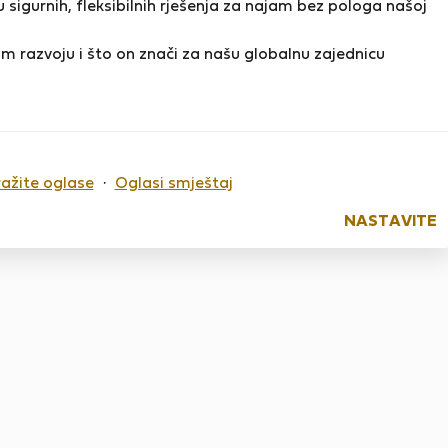
 sigurnih, fleksibilnih rješenja za najam bez pologa našoj
m razvoju i što on znači za našu globalnu zajednicu
o sada nema ocjena
ražite oglase
·
Oglasi smještaj
NASTAVITE