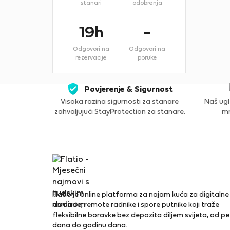
stanari
odobrenja
19h
-
Odgovori na
Odgovori na
rezervacije
poruke
Povjerenje & Sigurnost
Visoka razina sigurnosti za stanare
Naš ugl
zahvaljujući StayProtection za stanare.
mn
Flatio je online platforma za najam kuća za digitalne
nomade, remote radnike i spore putnike koji traže
fleksibilne boravke bez depozita diljem svijeta, od pe
dana do godinu dana.