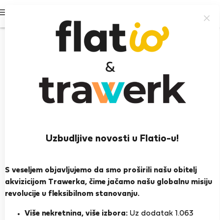
Prijavi se
100%
Uzbudljive novosti u Flatio-u!
Cátia M.
S veseljem objavljujemo da smo proširili našu obitelj
Heroj susjedstva
akvizicijom Trawerka, čime jačamo našu globalnu misiju
revolucije u fleksibilnom stanovanju.
Albufeira
Više nekretnina, više izbora:
Uz dodatak 1.063