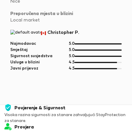
Nice
Preporučena mjesta u blizini
Local market
Christopher P.
od
Najmodavac
5.0
5
od
Smještaj
5.0
5
od
Sigurnost susjedstva
5.0
5
od
Usluge u blizini
4.5
5
od
Javni prijevoz
4.5
5
Povjerenje & Sigurnost
Visoka razina sigurnosti za stanare zahvaljujući StayProtection
za stanare.
Provjera