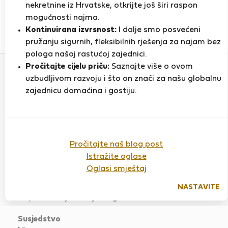
PRIKAŽI ŽIVOTOPIS
nekretnine iz Hrvatske, otkrijte još širi raspon
mogućnosti najma.
Kontinuirana izvrsnost:
I dalje smo posvećeni
1
3
pružanju sigurnih, fleksibilnih rješenja za najam bez
Ocjena i reference
Ponude
pologa našoj rastućoj zajednici.
Pročitajte cijelu priču:
Saznajte više o ovom
uzbudljivom razvoju i što on znači za našu globalnu
Ocjena
zajednicu domaćina i gostiju.
Pročitajte naš blog post
Apartment with sea view
Istražite oglase
Ocijenjeno:
01.04.2025
Duljina boravka:
3
mjeseca
Oglasi smještaj
CATIA was easy to talk to and was available to
NASTAVITE
help with day to day things.
Susjedstvo