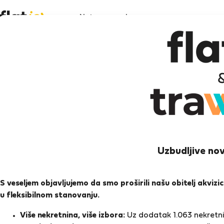
Natrag na oglas
Prikažite fotografije
StayPro
Provjereno od strane stanara
Luxury Urban Loft in saf
4.5
(1)
2 osobe
1 spavaća
1 kupaonica
Uzbudljive nov
soba
StayProtection
Stay Benefits
S veseljem objavljujemo da smo proširili našu obitelj akviz
Vaš boravak u ovom smještaju bit će pokr
u fleksibilnom stanovanju.
Stay Benefits
!
Pročitaj više
Više nekretnina, više izbora:
Uz dodatak 1.063 nekretnin