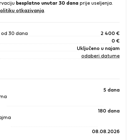
rvaciju
besplatno unutar 30 dana
prije useljenja.
olitiku otkazivanja
.
 od 30 dana
2 400
€
0
€
Uključeno u najam
odaberi datume
5 dana
jma
180 dana
najma
08.08.2026