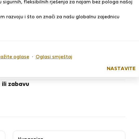
 sigurnih, fleksibilnih rješenja za najam bez pologa našoj
m razvoju i što on znači za našu globalnu zajednicu
nter.
ce area, with supermarket, bakery, self-service
ražite oglase
·
Oglasi smještaj
w meters.
NASTAVITE
 ili zabavu