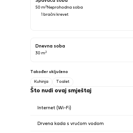
Spavaća soba
2
50 m
Neprohodna soba
1 bračni krevet
Dnevna soba
2
30 m
Također uključeno
Kuhinja
Toalet
Što nudi ovaj smještaj
Internet (Wi-Fi)
Drvena kada s vrućom vodom