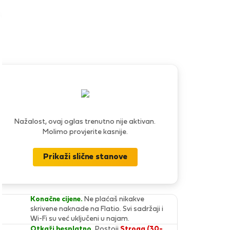
Nažalost, ovaj oglas trenutno nije aktivan.
Molimo provjerite kasnije.
Prikaži slične stanove
Konačne cijene.
Ne plaćaš nikakve
skrivene naknade na Flatio. Svi sadržaji i
Wi-Fi su već uključeni u najam.
Otkaži besplatno.
Postoji
Stroga (30-