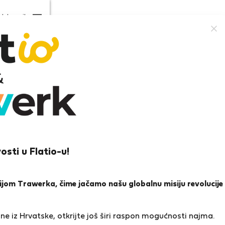
Izbornik
tection
+ Stay Benefits
e neighborhood
2
100 m
Ground
Wi-Fi
Namješteno
osti u Flatio-u!
floor
icijom Trawerka, čime jačamo našu globalnu misiju revolucije
iven našim paketom
StayProtection
s
uključenim
e iz Hrvatske, otkrijte još širi raspon mogućnosti najma.