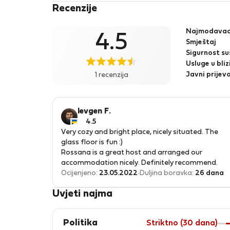
maximum sympathy and care is my priority.
Recenzije
Najmodava
4.5
Smještaj
Sigurnost su
Usluge u bliz
Javni prijev
1 recenzija
Ievgen F.
4.5
Very cozy and bright place, nicely situated. The
glass floor is fun :)
Rossana is a great host and arranged our
accommodation nicely. Definitely recommend.
Ocijenjeno:
23.05.2022
Duljina boravka:
26 dana
Uvjeti najma
Politika
Striktno (30 dana)