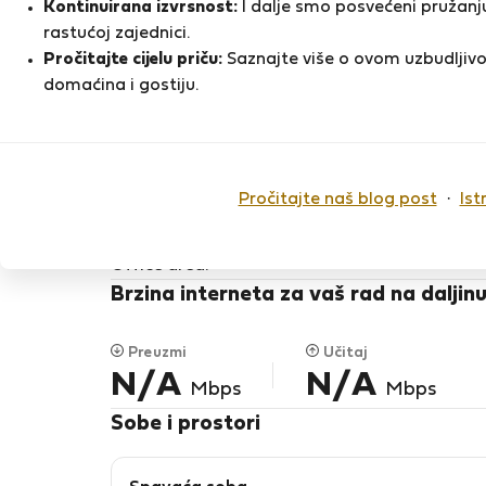
Stan za najam - Aveiro
Kontinuirana izvrsnost:
I dalje smo posvećeni pružanju
rastućoj zajednici.
Rossana M.
Pročitajte cijelu priču:
Saznajte više o ovom uzbudljivo
Na Flatio od listopada 2020
domaćina i gostiju.
Luxury loft, ideal for 2 persons (couples).
Located in safe neighbourhood in business ce
Furnished and equipped. Residential and servi
Pročitajte naš blog post
·
Ist
laundry, gym and private hospital a fe
Office area.
Brzina interneta za vaš rad na daljinu
Preuzmi
Učitaj
N/A
N/A
Mbps
Mbps
Sobe i prostori