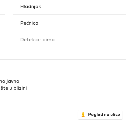
Hladnjak
Pećnica
,
Detektor dima
nedostupno
no javno
šte u blizini
Pogled na ulicu