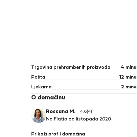
Trgovina prehrambenih proizvoda
4 minu
Pošta
12 minu
Ljekarna
2 minu
O domaćinu
Rossana M.
4.6
(4)
Na Flatio od listopada 2020
Receiving and welcoming guests with
Prikaži profil domaćina