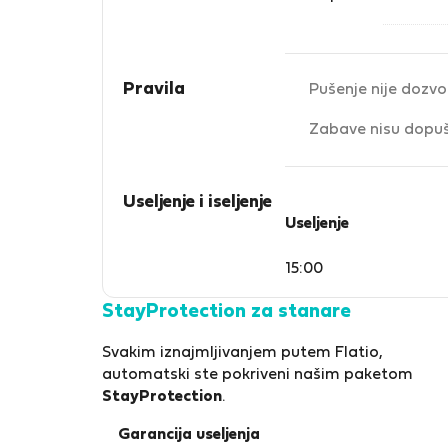
Pravila
Pušenje nije dozvo
Zabave nisu dopu
Useljenje i iseljenje
Useljenje
15:00
StayProtection za stanare
Svakim iznajmljivanjem putem Flatio,
automatski ste pokriveni našim paketom
StayProtection
.
Garancija useljenja