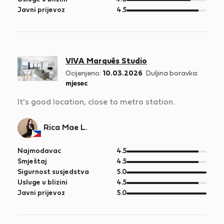
5
od
Javni prijevoz
4.5
5
VIVA Marquês Studio
Ocijenjeno:
10.03.2026
Duljina boravka:
mjesec
It's good location, close to metro station.
Rica Mae L.
od
Najmodavac
4.5
5
od
Smještaj
4.5
5
od
Sigurnost susjedstva
5.0
5
od
Usluge u blizini
4.5
5
od
Javni prijevoz
5.0
5