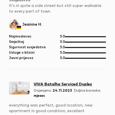
Susjedstvo
It's in quite a side street but still super walkable
to every part of town.
Jeanine H.
od
Najmodavac
5.0
5
od
Smještaj
5.0
5
od
Sigurnost susjedstva
5.0
5
od
Usluge u blizini
5.0
5
od
Javni prijevoz
5.0
5
VIVA Batalha Serviced Duplex
Ocijenjeno:
24.11.2023
Duljina boravka:
mjesec
everything was perfect, good location, new
apartment in good condition, excellent