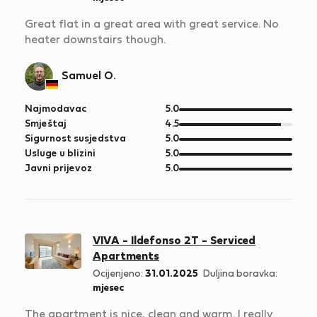
Great flat in a great area with great service. No
heater downstairs though.
Samuel O.
od
Najmodavac
5.0
5
od
Smještaj
4.5
5
od
Sigurnost susjedstva
5.0
5
od
Usluge u blizini
5.0
5
od
Javni prijevoz
5.0
5
VIVA - Ildefonso 2T - Serviced
Apartments
Ocijenjeno:
31.01.2025
Duljina boravka:
mjesec
The apartment is nice, clean and warm. I really