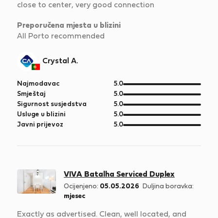
close to center, very good connection
Preporučena mjesta u blizini
All Porto recommended
Crystal A.
od
Najmodavac
5.0
5
od
Smještaj
5.0
5
od
Sigurnost susjedstva
5.0
5
od
Usluge u blizini
5.0
5
od
Javni prijevoz
5.0
5
VIVA Batalha Serviced Duplex
Ocijenjeno:
05.05.2026
Duljina boravka:
mjesec
Exactly as advertised. Clean, well located, and