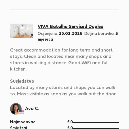
5
VIVA Batalha Serviced Duplex
Ocijenjeno:
25.02.2026
Duljina boravka:
3
mjeseca
Great accommodation for long term and short
stays. Clean and located near many shops and
stores in walking distance. Good WiFi and full
kitchen.
Susjedstvo
Located by many stores and shops you can walk
to. Most visible as soon as you walk out the door.
Ava C.
od
Najmodavac
5.0
5
od
Smještaj
5.0