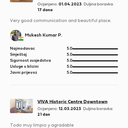
Ocijenjeno:
01.04.2023
Duljina boravka:
17 dana
Very good communication and beautiful place.
Mukesh Kumar P.
od
Najmodavac
5.0
5
od
Smještaj
5.0
5
od
Sigurnost susjedstva
5.0
5
od
Usluge u blizini
5.0
5
od
Javni prijevoz
5.0
5
VIVA Historic Centre Downtown
Ocijenjeno:
12.03.2023
Duljina boravka:
21 dan
Todo muy limpio y agradable