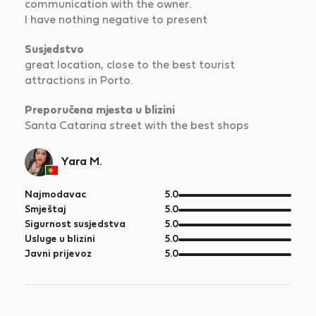
communication with the owner.
I have nothing negative to present
Susjedstvo
great location, close to the best tourist
attractions in Porto.
Preporučena mjesta u blizini
Santa Catarina street with the best shops
Yara M.
od
Najmodavac
5.0
5
od
Smještaj
5.0
5
od
Sigurnost susjedstva
5.0
5
od
Usluge u blizini
5.0
5
od
Javni prijevoz
5.0
5