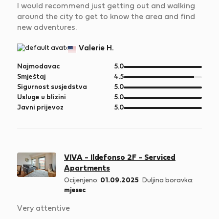
I would recommend just getting out and walking
around the city to get to know the area and find
new adventures.
Valerie H.
od
Najmodavac
5.0
5
od
Smještaj
4.5
5
od
Sigurnost susjedstva
5.0
5
od
Usluge u blizini
5.0
5
od
Javni prijevoz
5.0
5
VIVA - Ildefonso 2F - Serviced
Apartments
Ocijenjeno:
01.09.2025
Duljina boravka:
mjesec
Very attentive