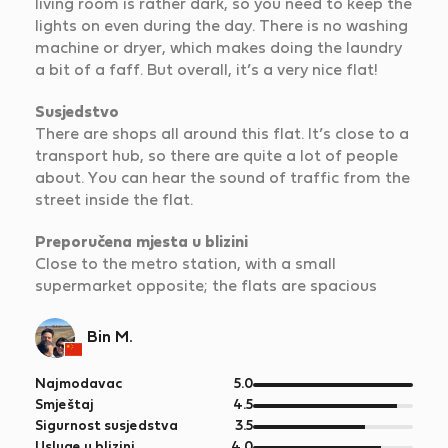
living room is rather dark, so you need to keep the
lights on even during the day. There is no washing
machine or dryer, which makes doing the laundry
a bit of a faff. But overall, it’s a very nice flat!
Susjedstvo
There are shops all around this flat. It’s close to a
transport hub, so there are quite a lot of people
about. You can hear the sound of traffic from the
street inside the flat.
Preporučena mjesta u blizini
Close to the metro station, with a small
supermarket opposite; the flats are spacious
Bin M.
od
Najmodavac
5.0
5
od
Smještaj
4.5
5
od
Sigurnost susjedstva
3.5
5
od
Usluge u blizini
4.0