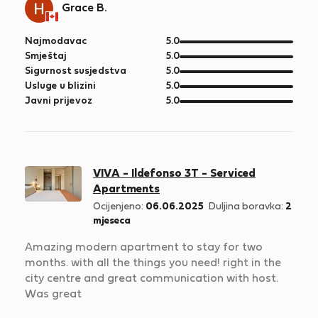
Grace B.
od
Najmodavac
5.0
5
od
Smještaj
5.0
5
od
Sigurnost susjedstva
5.0
5
od
Usluge u blizini
5.0
5
od
Javni prijevoz
5.0
5
VIVA - Ildefonso 3T - Serviced
Apartments
Ocijenjeno:
06.06.2025
Duljina boravka:
2
mjeseca
Amazing modern apartment to stay for two
months. with all the things you need! right in the
city centre and great communication with host.
Was great