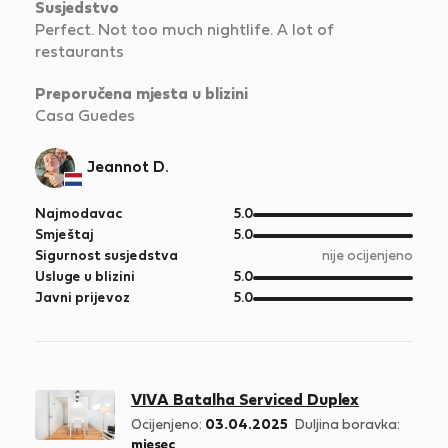
Susjedstvo
Perfect. Not too much nightlife. A lot of
restaurants
Preporučena mjesta u blizini
Casa Guedes
Jeannot D.
od
Najmodavac
5.0
5
od
Smještaj
5.0
5
Sigurnost susjedstva
nije ocijenjeno
od
Usluge u blizini
5.0
5
od
Javni prijevoz
5.0
5
VIVA Batalha Serviced Duplex
Ocijenjeno:
03.04.2025
Duljina boravka:
mjesec