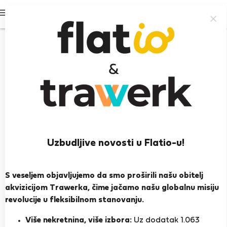
Prijavi se
97%
Uzbudljive novosti u Flatio-u!
Pedro A.
S veseljem objavljujemo da smo proširili našu obitelj
Heroj susjedstva
akvizicijom Trawerka, čime jačamo našu globalnu misiju
Iskusan domaćin
revolucije u fleksibilnom stanovanju.
Vila Nova de Gaia, Porto, Senhora da Hora, Viseu
Više nekretnina, više izbora:
Uz dodatak 1.063