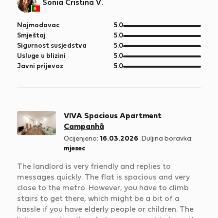
Sonia Cristina V.
od
Najmodavac
5.0
5
od
Smještaj
5.0
5
od
Sigurnost susjedstva
5.0
5
od
Usluge u blizini
5.0
5
od
Javni prijevoz
5.0
5
VIVA Spacious Apartment
Campanhã
Ocijenjeno:
16.03.2026
Duljina boravka:
mjesec
The landlord is very friendly and replies to
messages quickly. The flat is spacious and very
close to the metro. However, you have to climb
stairs to get there, which might be a bit of a
hassle if you have elderly people or children. The