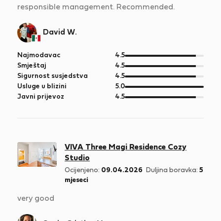
responsible management. Recommended.
David W.
od
Najmodavac
4.5
5
od
Smještaj
4.5
5
od
Sigurnost susjedstva
4.5
5
od
Usluge u blizini
5.0
5
od
Javni prijevoz
4.5
5
VIVA Three Magi Residence Cozy
Studio
Ocijenjeno:
09.04.2026
Duljina boravka:
5
mjeseci
very good