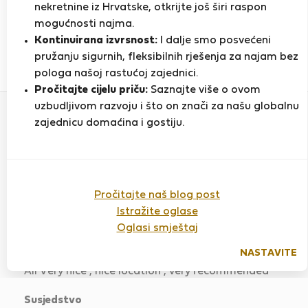
nekretnine iz Hrvatske, otkrijte još širi raspon
mogućnosti najma.
PRIKAŽI ŽIVOTOPIS
Kontinuirana izvrsnost:
I dalje smo posvećeni
pružanju sigurnih, fleksibilnih rješenja za najam bez
24
144
pologa našoj rastućoj zajednici.
Ocjena i reference
Ponude
Pročitajte cijelu priču:
Saznajte više o ovom
uzbudljivom razvoju i što on znači za našu globalnu
zajednicu domaćina i gostiju.
Ocjena
Pročitajte naš blog post
Istražite oglase
VIVA Batalha Serviced Duplex
Oglasi smještaj
Ocijenjeno:
08.06.2026
Duljina boravka:
mjesec
NASTAVITE
All Very nice , nice location , very recommended
Susjedstvo