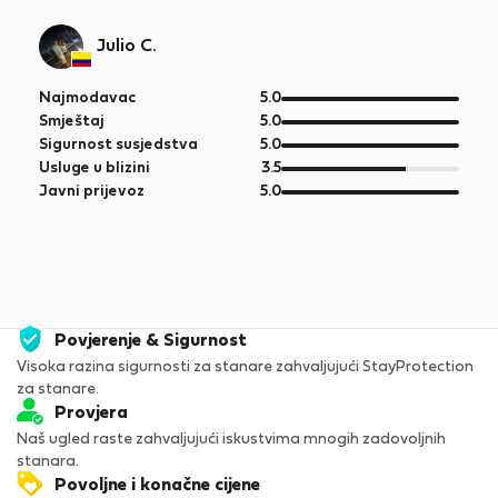
Julio C.
od
Najmodavac
5.0
5
od
Smještaj
5.0
5
od
Sigurnost susjedstva
5.0
5
od
Usluge u blizini
3.5
5
od
Javni prijevoz
5.0
5
Povjerenje & Sigurnost
Visoka razina sigurnosti za stanare zahvaljujući StayProtection
za stanare.
Provjera
Naš ugled raste zahvaljujući iskustvima mnogih zadovoljnih
stanara.
Povoljne i konačne cijene