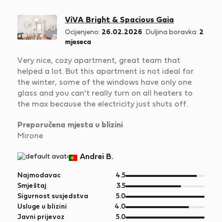
ViVA Bright & Spacious Gaia
Ocijenjeno:
26.02.2026
Duljina boravka:
2
mjeseca
Very nice, cozy apartment, great team that
helped a lot. But this apartment is not ideal for
the winter, some of the windows have only one
glass and you can't really turn on all heaters to
the max because the electricity just shuts off.
Preporučena mjesta u blizini
Mirone
Andrei B.
od
Najmodavac
4.5
5
od
Smještaj
3.5
5
od
Sigurnost susjedstva
5.0
5
od
Usluge u blizini
4.0
5
od
Javni prijevoz
5.0