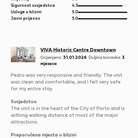
5
od
Sigurnost susjedstva
4.5
5
od
Usluge u blizini
5.0
5
od
Javni prijevoz
5.0
5
VIVA Historic Centre Downtown
Ocijenjeno:
31.01.2026
Duljina boravka:
3
mjeseca
Pedro was very responsive and friendly. The unit
was clean and comfortable, and I felt very safe
for my entire stay.
Susjedstvo
The unit is in the heart of the City of Porto and is
withing walking distance of most of the major
attractions.
Preporučena mjesta u blizini