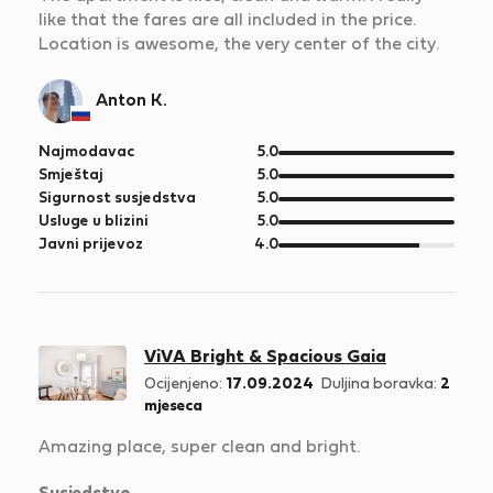
like that the fares are all included in the price.
Location is awesome, the very center of the city.
Anton K.
od
Najmodavac
5.0
5
od
Smještaj
5.0
5
od
Sigurnost susjedstva
5.0
5
od
Usluge u blizini
5.0
5
od
Javni prijevoz
4.0
5
ViVA Bright & Spacious Gaia
Ocijenjeno:
17.09.2024
Duljina boravka:
2
mjeseca
Amazing place, super clean and bright.