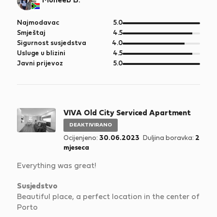
Muneeb B.
od
Najmodavac
5.0
5
od
Smještaj
4.5
5
od
Sigurnost susjedstva
4.0
5
od
Usluge u blizini
4.5
5
od
Javni prijevoz
5.0
5
VIVA Old City Serviced Apartment
DEAKTIVIRANO
Ocijenjeno:
30.06.2023
Duljina boravka:
2
mjeseca
Everything was great!
Susjedstvo
Beautiful place, a perfect location in the center of
Porto