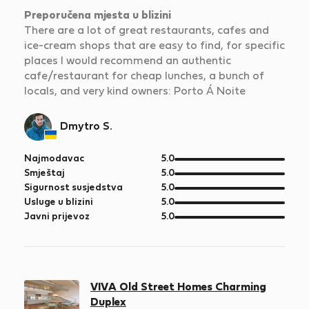
Preporučena mjesta u blizini
There are a lot of great restaurants, cafes and
ice-cream shops that are easy to find, for specific
places I would recommend an authentic
cafe/restaurant for cheap lunches, a bunch of
locals, and very kind owners: Porto Á Noite
Dmytro S.
od
Najmodavac
5.0
5
od
Smještaj
5.0
5
od
Sigurnost susjedstva
5.0
5
od
Usluge u blizini
5.0
5
od
Javni prijevoz
5.0
5
VIVA Old Street Homes Charming
Duplex