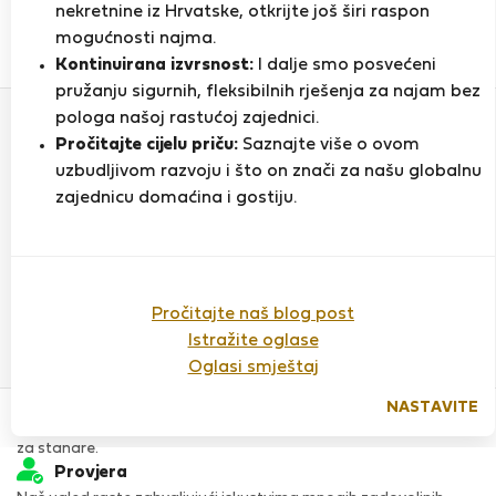
nekretnine iz Hrvatske, otkrijte još širi raspon
mogućnosti najma.
0
1
Kontinuirana izvrsnost:
I dalje smo posvećeni
Ocjena i reference
Ponude
pružanju sigurnih, fleksibilnih rješenja za najam bez
pologa našoj rastućoj zajednici.
Pročitajte cijelu priču:
Saznajte više o ovom
Ocjena
uzbudljivom razvoju i što on znači za našu globalnu
zajednicu domaćina i gostiju.
Do sada nema ocjena
Pročitajte naš blog post
Istražite oglase
Oglasi smještaj
Povjerenje & Sigurnost
NASTAVITE
Visoka razina sigurnosti za stanare zahvaljujući StayProtection
za stanare.
Provjera