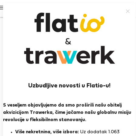
Prijavi se
Uzbudljive novosti u Flatio-u!
Zdena P.
Heroj susjedstva
S veseljem objavljujemo da smo proširili našu obitelj
akvizicijom Trawerka, čime jačamo našu globalnu misiju
Prag
revolucije u fleksibilnom stanovanju.
PRIKAŽI ŽIVOTOPIS
Više nekretnina, više izbora:
Uz dodatak 1.063