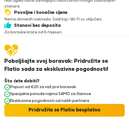
Naš ugled raste zahvaljujući iskustvima mnogih zadovoljnih
stanara.
Povoljne i konačne cijene
Nema skrivenih naknada. Sadržaji i Wi-Fi su uključeni.
Stanovi bez depozita
Za boravke kraće od 6 mjeseci.
Poboljšajte svoj boravak: Pridružite se
Flatio sada za ekskluzivne pogodnosti!
Što ćete dobiti?
Popust od €20 za vaš prvi boravak
Specijalne ponude najma SAMO za članove
Ekskluzivne pogodnosti od naših partnera
Pridružite se Flatio besplatno