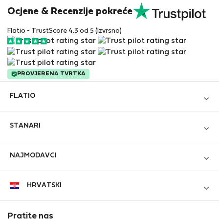
Ocjene & Recenzije pokreće
Flatio - TrustScore 4.3 od 5 (Izvrsno)
PROVJERENA TVRTKA
FLATIO
Blog
STANARI
Postanite partner
Prijavi se
Pridružite se Klubu Nomadskih Inspektora
NAJMODAVCI
Kreiraj novi račun
Kontakt i Impressum
Prijavi se
Za tvrtke
HRVATSKI
Uvjeti i odredbe
Oglasite svoju nekretninu
StayProtection za stanare
Zaštita osobnih podataka
StayProtection za najmodavce
Pratite nas