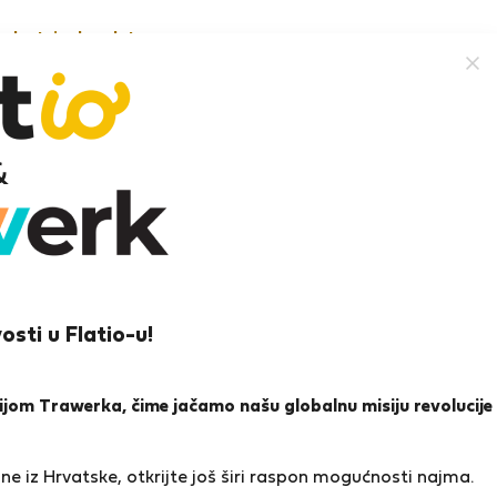
nekretnine besplatno
lmo B.
osti u Flatio-u!
ena i reference
Ponude
0
0
icijom Trawerka, čime jačamo našu globalnu misiju revolucije
a
e iz Hrvatske, otkrijte još širi raspon mogućnosti najma.