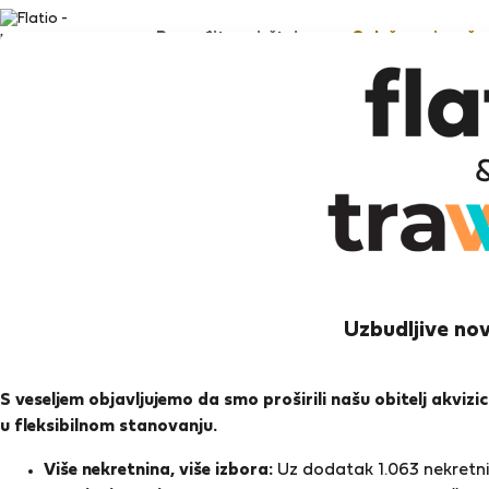
Pronađite smještaj
Oglašavanje vaše 
Te
Faro
Uzbudljive nov
Ocj
S veseljem objavljujemo da smo proširili našu obitelj akviz
u fleksibilnom stanovanju.
Ocjen
Više nekretnina, više izbora:
Uz dodatak 1.063 nekretnin
O meni