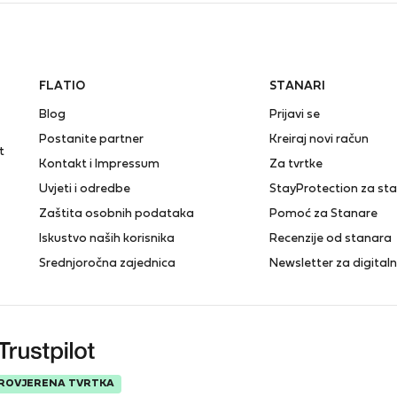
FLATIO
STANARI
Blog
Prijavi se
Postanite partner
Kreiraj novi račun
t
Kontakt i Impressum
Za tvrtke
Uvjeti i odredbe
StayProtection za st
Zaštita osobnih podataka
Pomoć za Stanare
Iskustvo naših korisnika
Recenzije od stanara
Srednjoročna zajednica
Newsletter za digita
ROVJERENA TVRTKA