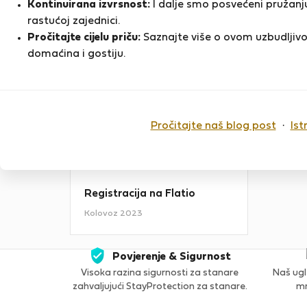
Kontinuirana izvrsnost:
I dalje smo posvećeni pružanju
Bem vindos.Dispomos de soluções
rastućoj zajednici.
de alojamento para que possa
Pročitajte cijelu priču:
Saznajte više o ovom uzbudljivo
usufruir o melhor que o Algarve
D
pode oferecer.Temos todo o prazer
domaćina i gostiju.
em ajudar os nossos clientes e…
PRIKAŽI VIŠE
Pročitajte naš blog post
·
Ist
Zadnji put online
7 mjeseci
Registracija na Flatio
Kolovoz 2023
Povjerenje & Sigurnost
Visoka razina sigurnosti za stanare
Naš ugl
zahvaljujući StayProtection za stanare.
mn