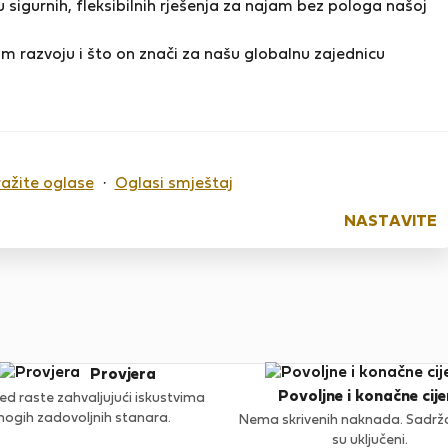
 sigurnih, fleksibilnih rješenja za najam bez pologa našoj
m razvoju i što on znači za našu globalnu zajednicu
o sada nema ocjena
ražite oglase
·
Oglasi smještaj
NASTAVITE
Provjera
Povoljne i konačne cije
ed raste zahvaljujući iskustvima
ogih zadovoljnih stanara.
Nema skrivenih naknada. Sadržaj
su uključeni.