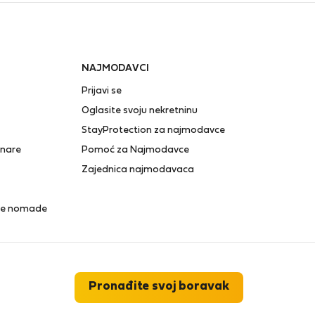
NAJMODAVCI
Prijavi se
Oglasite svoju nekretninu
StayProtection za najmodavce
anare
Pomoć za Najmodavce
Zajednica najmodavaca
lne nomade
Pronađite svoj boravak