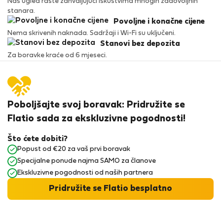
Naš ugled raste zahvaljujući iskustvima mnogih zadovoljnih
stanara.
Povoljne i konačne cijene
Nema skrivenih naknada. Sadržaji i Wi-Fi su uključeni.
Stanovi bez depozita
Za boravke kraće od 6 mjeseci.
Poboljšajte svoj boravak: Pridružite se
Flatio sada za ekskluzivne pogodnosti!
Što ćete dobiti?
Popust od €20 za vaš prvi boravak
Specijalne ponude najma SAMO za članove
Ekskluzivne pogodnosti od naših partnera
Pridružite se Flatio besplatno