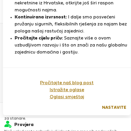
nekretnine iz Hrvatske, otkrijte još širi raspon
mogućnosti najma.
0
2
Kontinuirana izvrsnost:
I dalje smo posvećeni
Ocjena i reference
Ponude
pružanju sigurnih, fleksibilnih rješenja za najam bez
pologa našoj rastućoj zajednici.
Pročitajte cijelu priču:
Saznajte više o ovom
Ocjena
uzbudljivom razvoju i što on znači za našu globalnu
zajednicu domaćina i gostiju.
Do sada nema ocjena
Pročitajte naš blog post
Istražite oglase
Oglasi smještaj
Povjerenje & Sigurnost
NASTAVITE
Visoka razina sigurnosti za stanare zahvaljujući StayProtection
za stanare.
Provjera