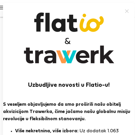
Prijavi se
Uzbudljive novosti u Flatio-u!
Marin M.
Heroj susjedstva
S veseljem objavljujemo da smo proširili našu obitelj
akvizicijom Trawerka, čime jačamo našu globalnu misiju
Split, Marina
revolucije u fleksibilnom stanovanju.
PRIKAŽI ŽIVOTOPIS
Više nekretnina, više izbora:
Uz dodatak 1.063