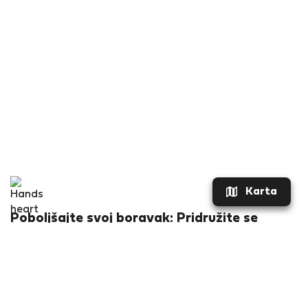
Karta
Poboljšajte svoj boravak: Pridružite se
Flatio sada za ekskluzivne pogodnosti!
Što ćete dobiti?
Popust od €20 za vaš prvi boravak
Specijalne ponude najma SAMO za članove