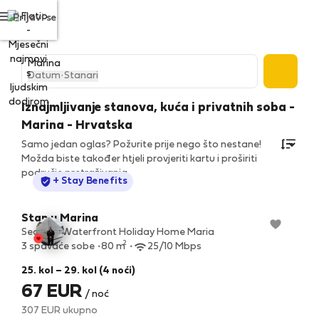
Prijavi se
Datum
·
Stanari
Iznajmljivanje stanova, kuća i privatnih soba -
Marina - Hrvatska
Samo jedan oglas? Požurite prije nego što nestane!
Možda biste također htjeli provjeriti kartu i proširiti
područje pretraživanja.
StayProtection
+ Stay Benefits
Stan u Marina
Seaview Waterfront Holiday Home Maria
2
3 spavaće sobe
80 m
25/10 Mbps
25. kol – 29. kol (4 noći)
67 EUR
/ noć
307 EUR ukupno