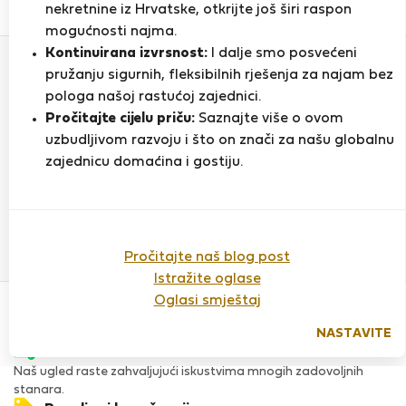
0
0
nekretnine iz Hrvatske, otkrijte još širi raspon
Ocjena i reference
Ponude
mogućnosti najma.
Kontinuirana izvrsnost:
I dalje smo posvećeni
pružanju sigurnih, fleksibilnih rješenja za najam bez
Ocjena
pologa našoj rastućoj zajednici.
Pročitajte cijelu priču:
Saznajte više o ovom
uzbudljivom razvoju i što on znači za našu globalnu
zajednicu domaćina i gostiju.
Do sada nema ocjena
Pročitajte naš blog post
Istražite oglase
Povjerenje & Sigurnost
Oglasi smještaj
Visoka razina sigurnosti za stanare zahvaljujući StayProtection
za stanare.
NASTAVITE
Provjera
Naš ugled raste zahvaljujući iskustvima mnogih zadovoljnih
stanara.