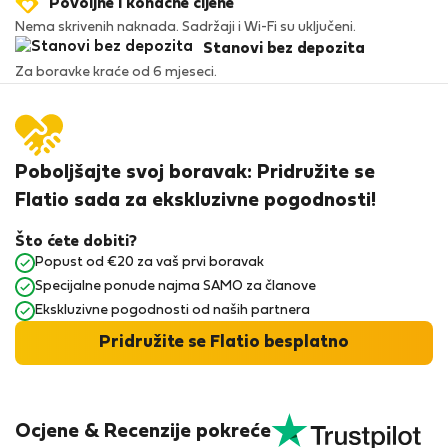
Povoljne i konačne cijene
Nema skrivenih naknada. Sadržaji i Wi-Fi su uključeni.
Stanovi bez depozita
Za boravke kraće od 6 mjeseci.
Poboljšajte svoj boravak: Pridružite se
Flatio sada za ekskluzivne pogodnosti!
Što ćete dobiti?
Popust od €20 za vaš prvi boravak
Specijalne ponude najma SAMO za članove
Ekskluzivne pogodnosti od naših partnera
Pridružite se Flatio besplatno
Ocjene & Recenzije pokreće