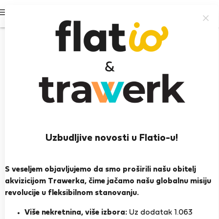
Prijavi se
Uzbudljive novosti u Flatio-u!
Milos B.
Novi Sad
S veseljem objavljujemo da smo proširili našu obitelj
akvizicijom Trawerka, čime jačamo našu globalnu misiju
PRIKAŽI ŽIVOTOPIS
revolucije u fleksibilnom stanovanju.
Više nekretnina, više izbora:
Uz dodatak 1.063