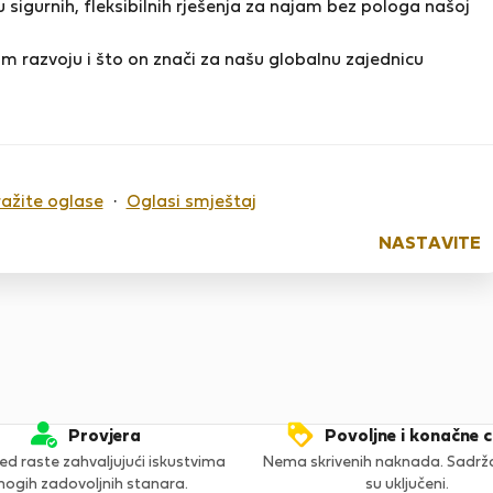
 sigurnih, fleksibilnih rješenja za najam bez pologa našoj
m razvoju i što on znači za našu globalnu zajednicu
o sada nema ocjena
ražite oglase
·
Oglasi smještaj
NASTAVITE
Provjera
Povoljne i konačne c
ed raste zahvaljujući iskustvima
Nema skrivenih naknada. Sadržaj
ogih zadovoljnih stanara.
su uključeni.