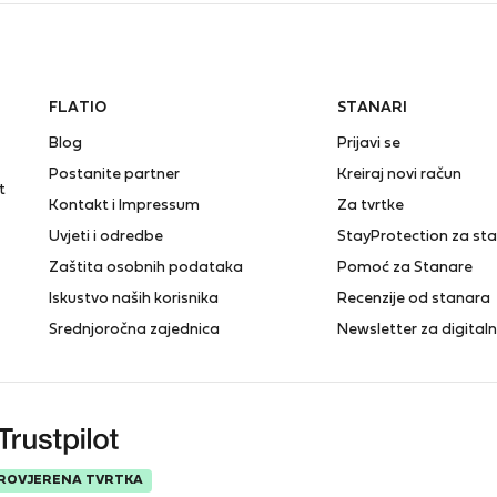
FLATIO
STANARI
Blog
Prijavi se
Postanite partner
Kreiraj novi račun
t
Kontakt i Impressum
Za tvrtke
Uvjeti i odredbe
StayProtection za st
Zaštita osobnih podataka
Pomoć za Stanare
Iskustvo naših korisnika
Recenzije od stanara
Srednjoročna zajednica
Newsletter za digita
ROVJERENA TVRTKA