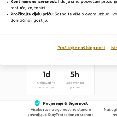
Kontinuirana izvrsnost:
I dalje smo posvećeni pružanju
mjesec
rastućoj zajednici.
Pročitajte cijelu priču:
Saznajte više o ovom uzbudljivo
Registracija na Flatio
D
domaćina i gostiju.
Srpanj 2025
-
-
Pročitajte naš blog post
·
Ist
Zadovoljni
Indeks
stanari
odobrenja
1d
5h
Odgovori na
Odgovori na
rezervacije
poruke
Povjerenje & Sigurnost
Visoka razina sigurnosti za stanare
Naš ugl
zahvaljujući StayProtection za stanare.
mn