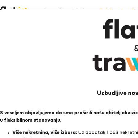
Pronađite smještaj
Oglašavanje vaše 
R
Lipno
Uzbudljive nov
Ocj
S veseljem objavljujemo da smo proširili našu obitelj akviz
u fleksibilnom stanovanju.
Ocjen
Više nekretnina, više izbora:
Uz dodatak 1.063 nekretnin
Zadnji put online