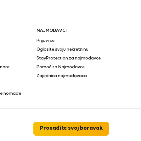
NAJMODAVCI
Prijavi se
Oglasite svoju nekretninu
StayProtection za najmodavce
anare
Pomoć za Najmodavce
Zajednica najmodavaca
lne nomade
Pronađite svoj boravak