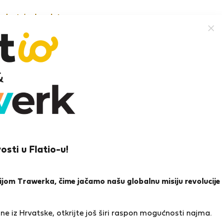
nekretnine besplatno
enata P.
 nad Vltavou
osti u Flatio-u!
ena i reference
Ponude
0
1
icijom Trawerka, čime jačamo našu globalnu misiju revolucije
a
e iz Hrvatske, otkrijte još širi raspon mogućnosti najma.