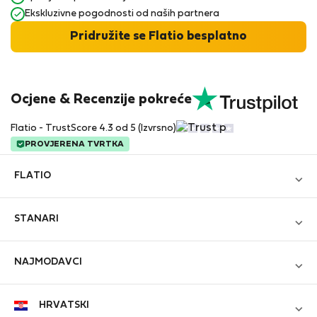
Ekskluzivne pogodnosti od naših partnera
Pridružite se Flatio besplatno
Ocjene & Recenzije pokreće
Flatio - TrustScore 4.3 od 5 (Izvrsno)
PROVJERENA TVRTKA
FLATIO
Blog
STANARI
Postanite partner
Prijavi se
Pridružite se Klubu Nomadskih Inspektora
NAJMODAVCI
Kreiraj novi račun
Kontakt i Impressum
Prijavi se
Za tvrtke
HRVATSKI
Uvjeti i odredbe