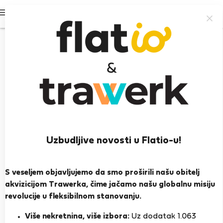
Prijavi se
95%
Uzbudljive novosti u Flatio-u!
Ilan a Veronika M.
S veseljem objavljujemo da smo proširili našu obitelj
Iskusan domaćin
akvizicijom Trawerka, čime jačamo našu globalnu misiju
revolucije u fleksibilnom stanovanju.
Prag
Više nekretnina, više izbora:
Uz dodatak 1.063