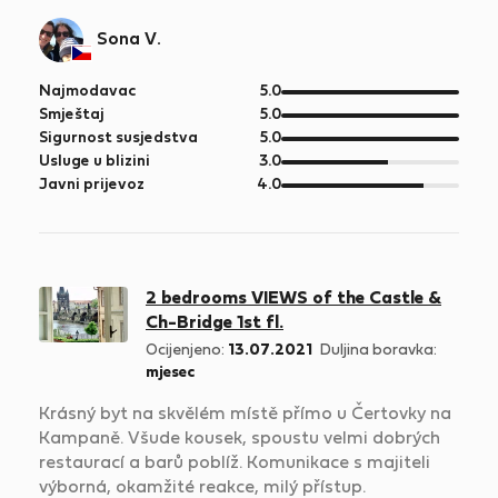
Sona V.
od
Najmodavac
5.0
5
od
Smještaj
5.0
5
od
Sigurnost susjedstva
5.0
5
od
Usluge u blizini
3.0
5
od
Javni prijevoz
4.0
5
2 bedrooms VIEWS of the Castle &
Ch-Bridge 1st fl.
Ocijenjeno:
13.07.2021
Duljina boravka:
mjesec
Krásný byt na skvělém místě přímo u Čertovky na
Kampaně. Všude kousek, spoustu velmi dobrých
restaurací a barů poblíž. Komunikace s majiteli
výborná, okamžité reakce, milý přístup.