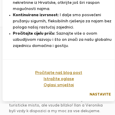
PRIKAŽI ŽIVOTOPIS
nekretnine iz Hrvatske, otkrijte još širi raspon
mogućnosti najma.
Kontinuirana izvrsnost:
I dalje smo posvećeni
2
1
pružanju sigurnih, fleksibilnih rješenja za najam bez
Ocjena i reference
Ponude
pologa našoj rastućoj zajednici.
Pročitajte cijelu priču:
Saznajte više o ovom
uzbudljivom razvoju i što on znači za našu globalnu
Ocjena
zajednicu domaćina i gostiju.
Pročitajte naš blog post
2 bedrooms VIEWS of the Castle &
Ch-Bridge 1st fl.
Istražite oglase
Ocijenjeno:
Oglasi smještaj
02.09.2021
Duljina boravka:
18 dana
NASTAVITE
Super misto na dovolenou i na delsi bydleni. Velmi
turisticke misto, ale vsude blízko! Ilan a Veronika
byli vzdy k dispozici a my moc za vse dekujeme.