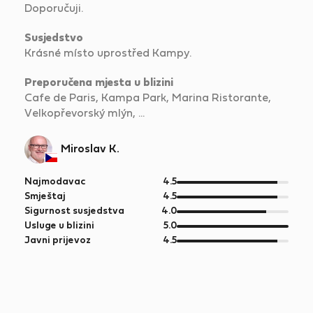
Doporučuji.
Susjedstvo
Krásné místo uprostřed Kampy.
Preporučena mjesta u blizini
Cafe de Paris, Kampa Park, Marina Ristorante,
Velkopřevorský mlýn, ...
Miroslav K.
od
Najmodavac
4.5
5
od
Smještaj
4.5
5
od
Sigurnost susjedstva
4.0
5
od
Usluge u blizini
5.0
5
od
Javni prijevoz
4.5
5