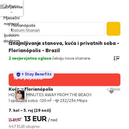
Prijavi se
Datum
·
Stanari
Iznajmljivanje stanova, kuća i privatnih soba -
Florianópolis - Brazil
2
nevjerojatna oglasa
čekaju nove stanare.
StayProtection
+ Stay Benefits
10% popusta!
Kuća u Florianópolis
Novo
HOUSE 5 MINUTES AWAY FROM THE BEACH
2
1 spavaća soba
120 m
232/234 Mbps
7. kol – 5. ruj (29 noći)
13 EUR
15 EUR
/ noć
447 EUR ukupno