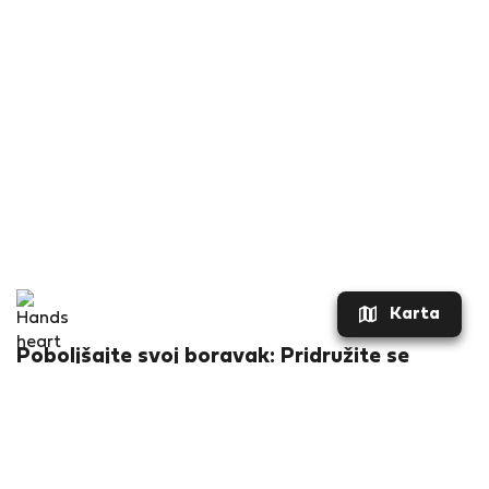
Karta
Poboljšajte svoj boravak: Pridružite se
Flatio sada za ekskluzivne pogodnosti!
Što ćete dobiti?
Popust od €20 za vaš prvi boravak
Specijalne ponude najma SAMO za članove