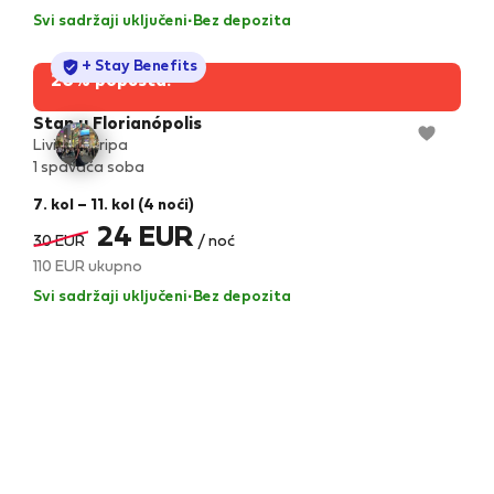
Svi sadržaji uključeni
·
Bez depozita
StayProtection
+ Stay Benefits
20% popusta!
Stan u Florianópolis
Living Floripa
1 spavaća soba
7. kol – 11. kol (4 noći)
24 EUR
30 EUR
/ noć
110 EUR ukupno
Svi sadržaji uključeni
·
Bez depozita