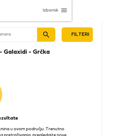
Izbornik
tanara
FILTERI
 - Galaxidi - Grčka
ezultate
retnina u ovom području. Trenutno
a pretraživanja, pregledajte nove