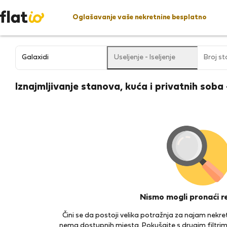
Oglašavanje vaše nekretnine besplatno
Useljenje
-
Iseljenje
Broj s
Iznajmljivanje stanova, kuća i privatnih soba
Nismo mogli pronaći r
Čini se da postoji velika potražnja za najam nek
nema dostupnih mjesta. Pokušajte s drugim filtrim