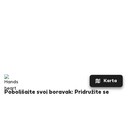
Karta
Poboljšajte svoj boravak: Pridružite se
Flatio sada za ekskluzivne pogodnosti!
Što ćete dobiti?
Popust od €20 za vaš prvi boravak
Specijalne ponude najma SAMO za članove